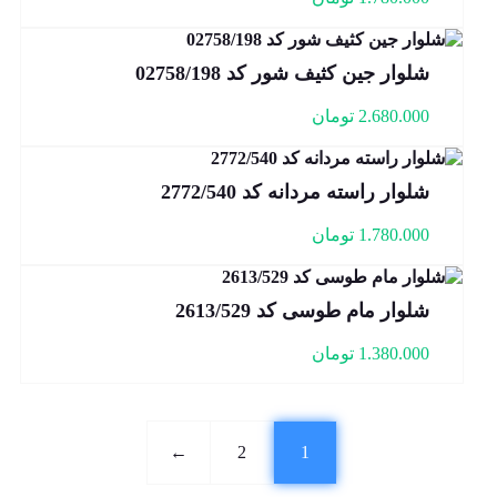
شلوار جین کثیف شور کد 02758/198
2.680.000
تومان
شلوار راسته مردانه کد 2772/540
1.780.000
تومان
شلوار مام طوسی کد 2613/529
1.380.000
تومان
←
2
1