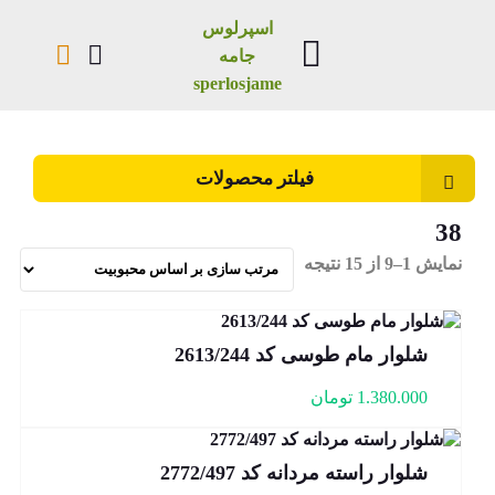
اسپرلوس
جامه
sperlosjame
فیلتر محصولات
38
نمایش 1–9 از 15 نتیجه
شلوار مام طوسی کد 2613/244
1.380.000
تومان
شلوار راسته مردانه کد 2772/497